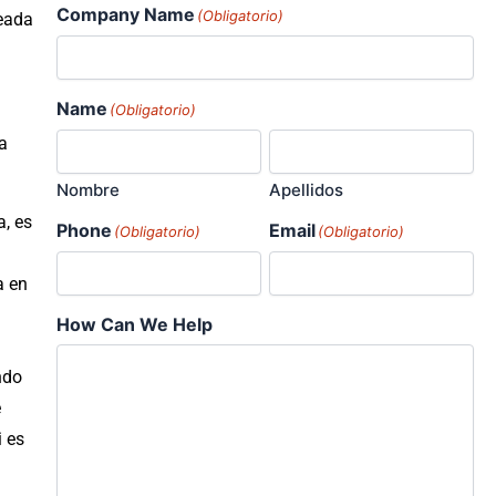
Company Name
(Obligatorio)
deada
Name
(Obligatorio)
a
Nombre
Apellidos
a, es
Phone
Email
(Obligatorio)
(Obligatorio)
a en
How Can We Help
ndo
e
i es