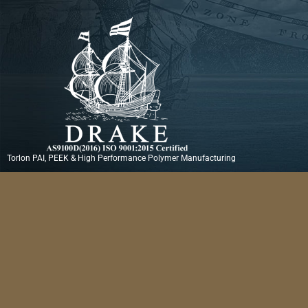
Ir
al
contenido
Torlon PAI, PEEK & High Performance Polymer Manufacturing