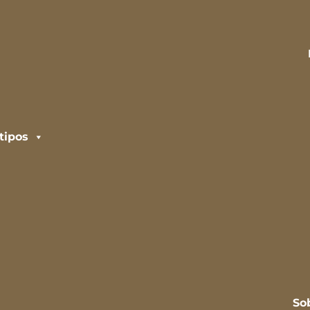
tipos
So