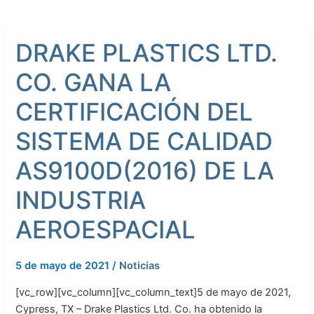
DRAKE
DRAKE PLASTICS LTD.
PLASTICS
LTD.
CO. GANA LA
CO.
GANA
CERTIFICACIÓN DEL
LA
CERTIFICACIÓN
SISTEMA DE CALIDAD
DEL
AS9100D(2016) DE LA
SISTEMA
DE
INDUSTRIA
CALIDAD
AS9100D(2016)
AEROESPACIAL
DE
LA
5 de mayo de 2021
/
Noticias
INDUSTRIA
AEROESPACIAL
[vc_row][vc_column][vc_column_text]5 de mayo de 2021,
Cypress, TX – Drake Plastics Ltd. Co. ha obtenido la