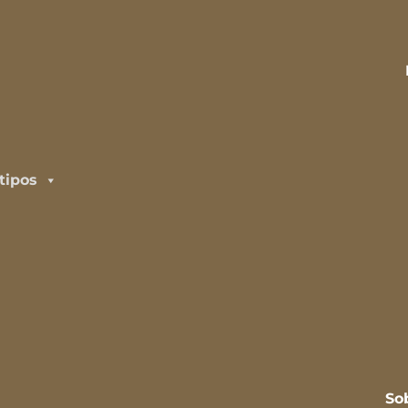
tipos
So