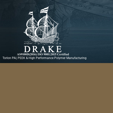
Ir
al
contenido
Torlon PAI, PEEK & High Performance Polymer Manufacturing