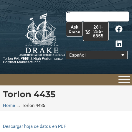
Ir
al
Buscar
contenido
F
L
Ask
281-
a
i
Drake
255-
6855
c
n
e
k
b
e
Español
Torlon PAI, PEEK & High Performance
o
d
Polymer Manufacturing
o
i
k
n
Torlon 4435
Home
→
Torlon 4435
Descargar hoja de datos en PDF