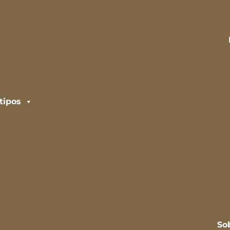
tipos
So