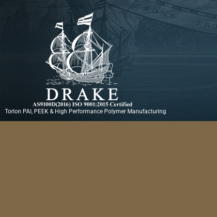
Ir
al
contenido
Torlon PAI, PEEK & High Performance Polymer Manufacturing