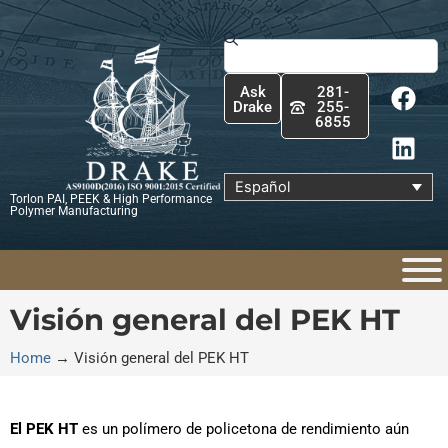
Ir
al
Buscar
contenido
F
L
Ask
281-
a
i
Drake
255-
6855
c
n
e
k
b
e
Español
Torlon PAI, PEEK & High Performance
o
d
Polymer Manufacturing
o
i
k
n
Visión general del PEK HT
Home
→
Visión general del PEK HT
El PEK HT
es un polímero de policetona de rendimiento aún