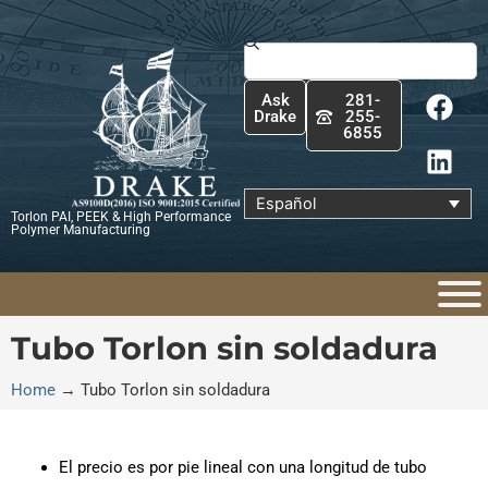
Ir
al
Buscar
contenido
F
L
Ask
281-
a
i
Drake
255-
6855
c
n
e
k
b
e
Español
Torlon PAI, PEEK & High Performance
o
d
Polymer Manufacturing
o
i
k
n
Tubo Torlon sin soldadura
Home
→
Tubo Torlon sin soldadura
El precio es por pie lineal con una longitud de tubo