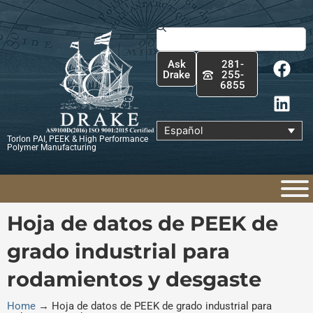
Ir
al
Buscar
contenido
F
L
Ask
281-
a
i
Drake
255-
6855
c
n
e
k
b
e
Español
Torlon PAI, PEEK & High Performance
o
d
Polymer Manufacturing
o
i
k
n
Hoja de datos de PEEK de
grado industrial para
rodamientos y desgaste
Home
→
Hoja de datos de PEEK de grado industrial para