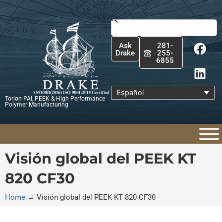
Ir
al
Buscar
contenido
F
L
Ask
281-
a
i
Drake
255-
6855
c
n
e
k
b
e
Español
Torlon PAI, PEEK & High Performance
o
d
Polymer Manufacturing
o
i
k
n
Visión global del PEEK KT
820 CF30
Home
→
Visión global del PEEK KT 820 CF30