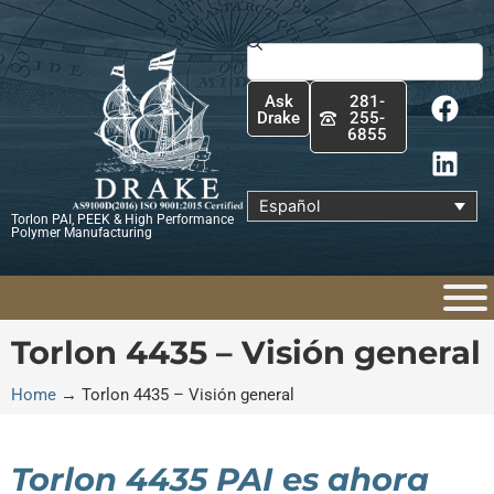
Ir
al
Buscar
contenido
F
L
Ask
281-
a
i
Drake
255-
6855
c
n
e
k
b
e
Español
Torlon PAI, PEEK & High Performance
o
d
Polymer Manufacturing
o
i
k
n
Torlon 4435 – Visión general
Home
→
Torlon 4435 – Visión general
Torlon 4435 PAI es ahora