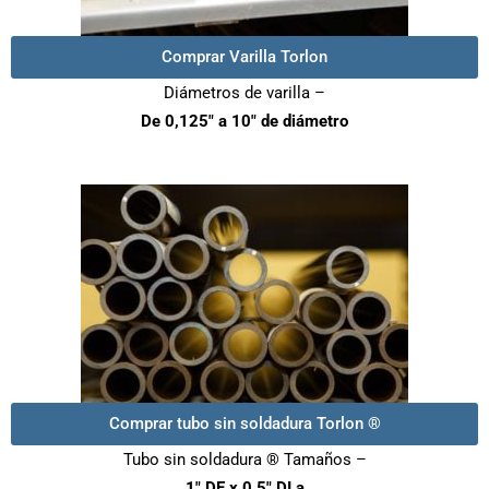
Comprar Varilla Torlon
Diámetros de varilla –
De 0,125″ a 10″ de diámetro
Comprar tubo sin soldadura Torlon ®
Tubo sin soldadura ® Tamaños –
1″ DE x 0,5″ DI a