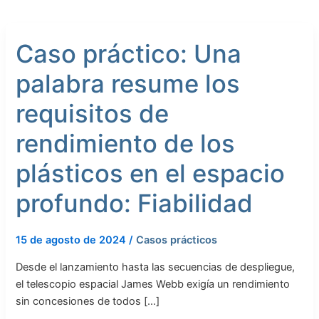
Caso
Caso práctico: Una
práctico:
Una
palabra resume los
palabra
resume
requisitos de
los
requisitos
rendimiento de los
de
plásticos en el espacio
rendimiento
de
profundo: Fiabilidad
los
plásticos
en
15 de agosto de 2024
/
Casos prácticos
el
Desde el lanzamiento hasta las secuencias de despliegue,
espacio
el telescopio espacial James Webb exigía un rendimiento
profundo:
sin concesiones de todos […]
Fiabilidad