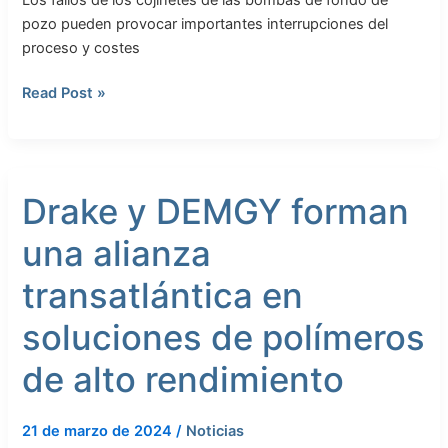
las
pozo pueden provocar importantes interrupciones del
bombas
proceso y costes
de
Read Post »
fondo
de
pozo
Drake
Drake y DEMGY forman
y
DEMGY
una alianza
forman
una
transatlántica en
alianza
transatlántica
soluciones de polímeros
en
de alto rendimiento
soluciones
de
polímeros
21 de marzo de 2024
/
Noticias
de