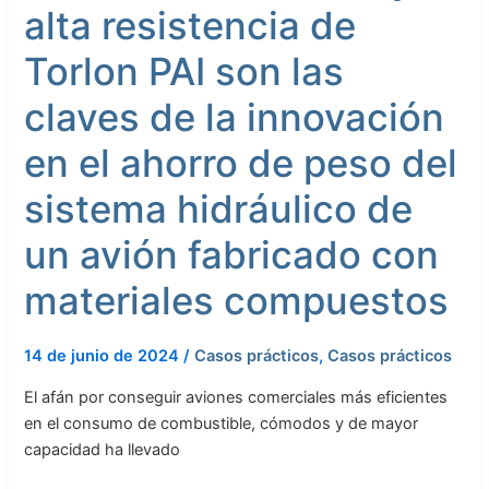
térmico
alta resistencia de
y
la
Torlon PAI son las
alta
claves de la innovación
resistencia
de
en el ahorro de peso del
Torlon
PAI
sistema hidráulico de
son
las
un avión fabricado con
claves
materiales compuestos
de
la
innovación
14 de junio de 2024
/
Casos prácticos
,
Casos prácticos
en
el
El afán por conseguir aviones comerciales más eficientes
ahorro
en el consumo de combustible, cómodos y de mayor
de
capacidad ha llevado
peso