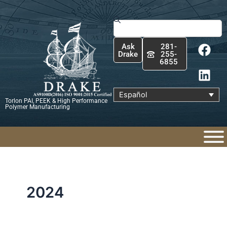
Ir
al
Buscar
contenido
F
L
Ask
281-
a
i
Drake
255-
6855
c
n
e
k
b
e
Español
Torlon PAI, PEEK & High Performance
o
d
Polymer Manufacturing
o
i
k
n
2024