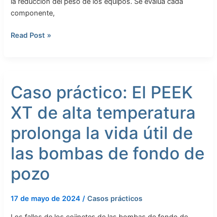
la reducción del peso de los equipos. Se evalúa cada
de
componente,
fluidos
criogénicos
Read Post »
Caso
Caso práctico: El PEEK
práctico:
El
XT de alta temperatura
PEEK
XT
prolonga la vida útil de
de
alta
las bombas de fondo de
temperatura
pozo
prolonga
la
vida
17 de mayo de 2024
/
Casos prácticos
útil
de
Los fallos de los cojinetes de las bombas de fondo de