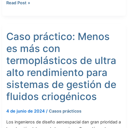
Read Post »
del
sistema
hidráulico
de
Caso
un
Caso práctico: Menos
práctico:
avión
Menos
fabricado
es más con
es
con
más
termoplásticos de ultra
materiales
con
compuestos
termoplásticos
alto rendimiento para
de
sistemas de gestión de
ultra
alto
fluidos criogénicos
rendimiento
para
sistemas
4 de junio de 2024
/
Casos prácticos
de
Los ingenieros de diseño aeroespacial dan gran prioridad a
gestión