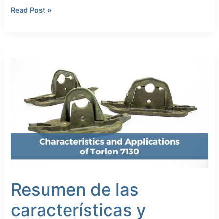
Read Post »
Resumen
de
las
características
y
aplicaciones
del
Torlon
7130
Resumen de las
características y