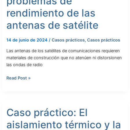
problemas de
múltiples
problemas
rendimiento de las
de
antenas de satélite
rendimiento
de
las
14 de junio de 2024
/
Casos prácticos
,
Casos prácticos
antenas
de
Las antenas de los satélites de comunicaciones requieren
satélite
materiales de construcción que no atenúen ni distorsionen
las ondas de radio
Read Post »
Caso
Caso práctico: El
práctico:
El
aislamiento térmico y la
aislamiento