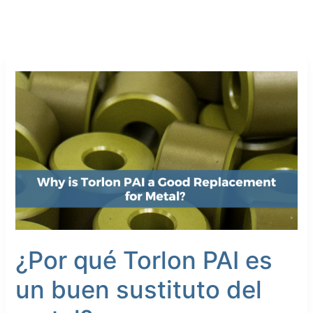
¿Por
qué
Torlon
PAI
es
un
buen
sustituto
del
metal?
¿Por qué Torlon PAI es
un buen sustituto del